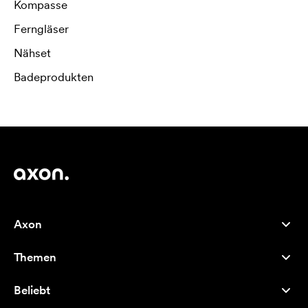
Kompasse
Ferngläser
Nähset
Badeprodukten
Axon
Kundenservice
Themen
Über uns
Neuheiten
Careers
Beliebt
Bestseller
Kugelschreiber