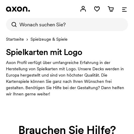
Startseite
Spielzeuge & Spiele
Spielkarten mit Logo
Axon Profil verfügt über umfangreiche Erfahrung in der
Herstellung von Spielkarten mit Logo. Unsere Decks werden in
Europa hergestellt und sind von höchster Qualität. Die
Kartenspiele können Sie ganz nach Ihren Wünschen frei
gestalten. Benötigen Sie Hilfe bei der Gestaltung? Dann helfen
wir Ihnen gerne weiter!
Brauchen Sie Hilfe?