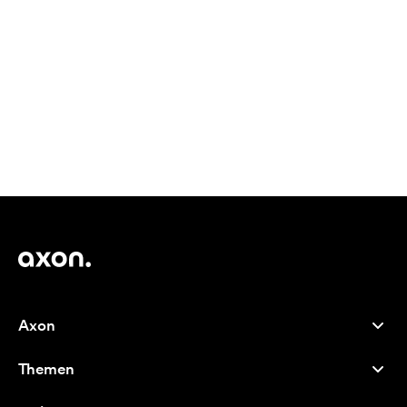
Axon
Kundenservice
Themen
Über uns
Neuheiten