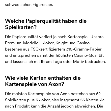
schwedischen Figuren an.
Welche Papierqualität haben die
Spielkarten?
Die Papierqualität variiert je nach Kartenspiel. Unsere
Premium-Modelle – Joker, Knight und Casino –
bestehen aus FSC-zertifiziertem 310-Gramm-Papier
und entsprechen damit der höchsten Casino-Qualität
und lassen sich mit Ihrem Logo oder Motiv bedrucken.
Wie viele Karten enthalten die
Kartenspiele von Axon?
Die meisten Kartenspiele von Axon bestehen aus 52
Spielkarten plus 3 Joker, also insgesamt 55 Karten. Je
nach Produkt kann die Anzahl jedoch abweichen. Die