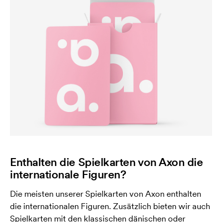
Enthalten die Spielkarten von Axon die
internationale Figuren?
Die meisten unserer Spielkarten von Axon enthalten
die internationalen Figuren. Zusätzlich bieten wir auch
Spielkarten mit den klassischen dänischen oder