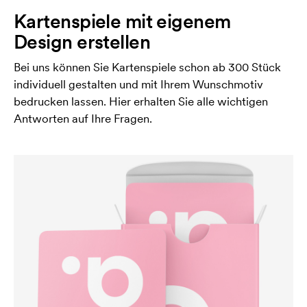
Kartenspiele mit eigenem
Design erstellen
Bei uns können Sie Kartenspiele schon ab 300 Stück
individuell gestalten und mit Ihrem Wunschmotiv
bedrucken lassen. Hier erhalten Sie alle wichtigen
Antworten auf Ihre Fragen.