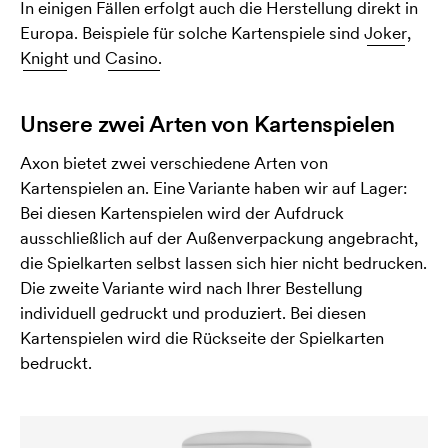
In einigen Fällen erfolgt auch die Herstellung direkt in
Europa. Beispiele für solche Kartenspiele sind
Joker
,
Knight
und
Casino.
Unsere zwei Arten von Kartenspielen
Axon bietet zwei verschiedene Arten von
Kartenspielen an. Eine Variante haben wir auf Lager:
Bei diesen Kartenspielen wird der Aufdruck
ausschließlich auf der Außenverpackung angebracht,
die Spielkarten selbst lassen sich hier nicht bedrucken.
Die zweite Variante wird nach Ihrer Bestellung
individuell gedruckt und produziert. Bei diesen
Kartenspielen wird die Rückseite der Spielkarten
bedruckt.