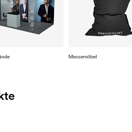
ände
Messemöbel
kte