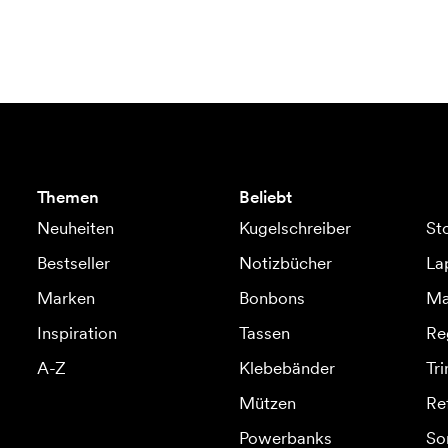
Themen
Beliebt
Neuheiten
Kugelschreiber
St
Bestseller
Notizbücher
La
Marken
Bonbons
Ma
Inspiration
Tassen
Re
A-Z
Klebebänder
Tr
Mützen
Re
Powerbanks
So