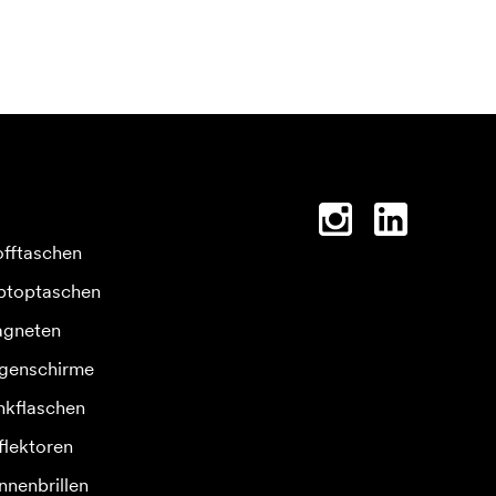
offtaschen
ptoptaschen
gneten
genschirme
inkflaschen
flektoren
nnenbrillen