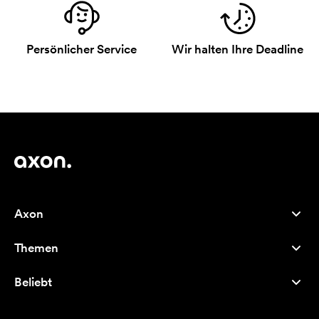
Persönlicher Service
Wir halten Ihre Deadline
Axon
Kundenservice
Themen
Über uns
Neuheiten
Careers
Beliebt
Bestseller
Kugelschreiber
Nachhaltigkeit
Marken