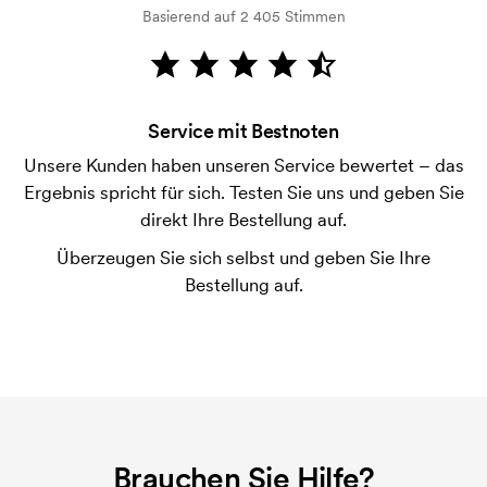
der Ware versendet. Kartenzahlung ist auch
Basierend auf 2 405 Stimmen
möglich.
Was sind Startkosten?
Bei einigen Produkten fallen Startkosten für den
Service mit Bestnoten
Druck an. Die Startkosten sind eine Startgebühr für
den Druck. Die Startkosten verschwinden nicht bei
Unsere Kunden haben unseren Service bewertet – das
einer Nachbestellung.
Ergebnis spricht für sich. Testen Sie uns und geben Sie
direkt Ihre Bestellung auf.
Überzeugen Sie sich selbst und geben Sie Ihre
Bestellung auf.
Brauchen Sie Hilfe?