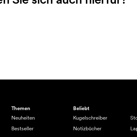
Themen
Beliebt
Neuheiten
Kugelschreiber
St
Bestseller
Notizbücher
La