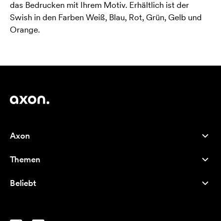
das Bedrucken mit Ihrem Motiv. Erhältlich ist der
Swish in den Farben Weiß, Blau, Rot, Grün, Gelb und
Orange.
Axon
Kundenservice
Themen
Über uns
Neuheiten
Careers
Beliebt
Bestseller
Kugelschreiber
Nachhaltigkeit
Marken
Stofftaschen