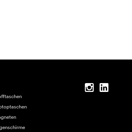
offtaschen
ptoptaschen
gneten
genschirme