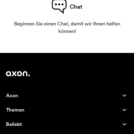
Chat
Beginnen Sie einen Chat, damit wir Ihnen helfen
können!
Axon
Kundenservice
Themen
Über uns
Neuheiten
Careers
Beliebt
Bestseller
Kugelschreiber
Nachhaltigkeit