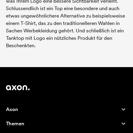
was Ihrem Logo eine bessere Sichtbarkeit verleiht.
Schlussendlich ist ein Top eine besondere und auch
etwas ungewöhnlichere Alternative zu beispielsweise
einem T-Shirt, das zu den traditionelleren Wahlen in
Sachen Werbekleidung gehört. Und schließlich ist ein
Tanktop mit Logo ein nützliches Produkt für den
Beschenkten.
Axon
Kundenservice
Themen
Über uns
Neuheiten