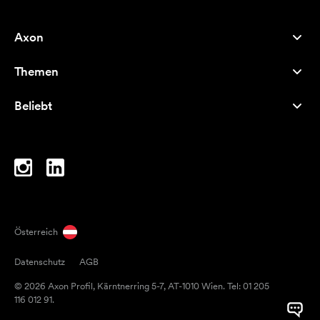
Axon
Kundenservice
Themen
Über uns
Neuheiten
Careers
Beliebt
Bestseller
Kugelschreiber
Nachhaltigkeit
Marken
Stofftaschen
Inspiration
Notizbücher
A-Z
Laptoptaschen
Bonbons
Österreich
Magneten
Datenschutz
AGB
Tassen
© 2026 Axon Profil, Kärntnerring 5-7, AT-1010 Wien. Tel: 01 205
Regenschirme
116 012 91.