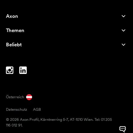
Axon
Kundenservice
Themen
Über uns
Neuheiten
Careers
Beliebt
Bestseller
Kugelschreiber
Nachhaltigkeit
Marken
Stofftaschen
Inspiration
Notizbücher
A-Z
Laptoptaschen
Bonbons
Österreich
Magneten
Datenschutz
AGB
Tassen
© 2026 Axon Profil, Kärntnerring 5-7, AT-1010 Wien. Tel: 01 205
Regenschirme
116 012 91.