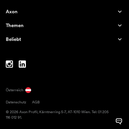
Axon
Kundenservice
Themen
Über uns
Neuheiten
Careers
Beliebt
Bestseller
Kugelschreiber
Nachhaltigkeit
Marken
Stofftaschen
Inspiration
Notizbücher
A-Z
Laptoptaschen
Bonbons
Österreich
Magneten
Datenschutz
AGB
Tassen
© 2026 Axon Profil, Kärntnerring 5-7, AT-1010 Wien. Tel: 01 205
Regenschirme
116 012 91.
Klebebänder