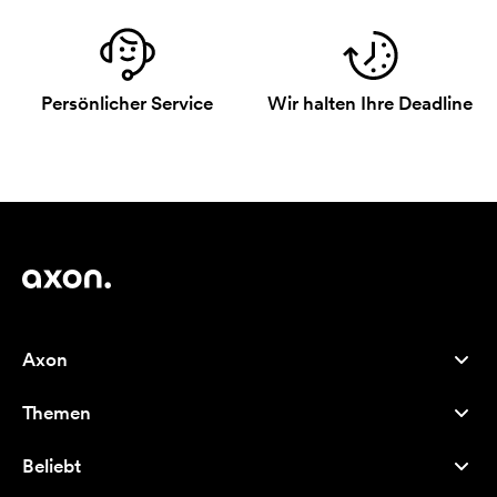
Persönlicher Service
Wir halten Ihre Deadline
Axon
Kundenservice
Themen
Über uns
Neuheiten
Careers
Beliebt
Bestseller
Kugelschreiber