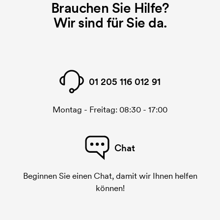
gedruckt werden soll, wird eine Druckschablone
Brauchen Sie Hilfe?
benötigt. Bei einer widerholten Bestellung entfallen
Wir sind für Sie da.
diese Kosten.
Was ist eine Stickerei-Karte?
Eine Stickerei-Karte ist eine digitale Datei, die der
Stickerei-Maschine übermittelt, was sie sticken
01 205 116 012 91
muss. Für jedes gestickte Motiv wird eine Stickerei-
Karte benötigt. Bei einer wiederholten Bestellung
entfallen diese Startkosten.
Montag - Freitag: 08:30 - 17:00
Chat
Beginnen Sie einen Chat, damit wir Ihnen helfen
können!