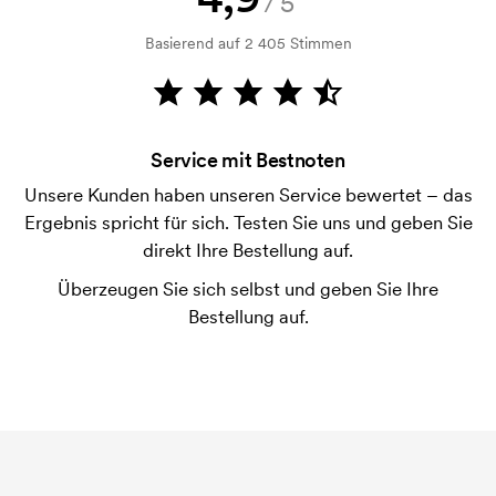
/5
Kein Problem! Das lösen wir.
Basierend auf 2 405 Stimmen
Wie bezahle ich?
Die Zahlung erfolgt gegen Rechnung 30 Tage nach
Bonitätsprüfung. Die Rechnung wird nach Lieferung
der Ware versendet. Kartenzahlung ist auch
Service mit Bestnoten
möglich.
Unsere Kunden haben unseren Service bewertet – das
Ist es möglich, die Größen zu mischen?
Ergebnis spricht für sich. Testen Sie uns und geben Sie
Das ist in Ordnung.
direkt Ihre Bestellung auf.
Wo wird der Druck platziert?
Überzeugen Sie sich selbst und geben Sie Ihre
Der Druck kann prinzipiell überall platziert werden,
Bestellung auf.
solange er nicht näher als etwa 30 mm von einer
Naht entfernt ist.
Was ist eine Druckschablone?
Die Druckschablone ist eine Art Vorlage die beim
Druckvorgang verwendet wird. Für jede Farbe die