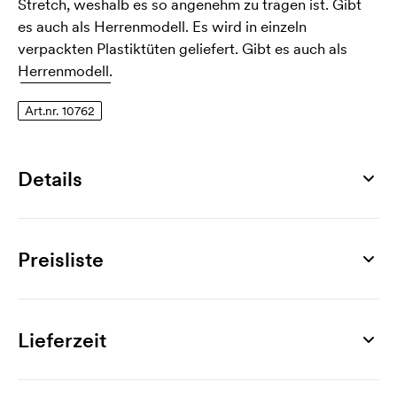
Stretch, weshalb es so angenehm zu tragen ist. Gibt
es auch als Herrenmodell. Es wird in einzeln
verpackten Plastiktüten geliefert. Gibt es auch als
Herrenmodell.
Art.nr. 10762
Details
Artikelnummer
10762
Preisliste
Größen
S, M, L, XL, XXL, 3XL
Produkt
20 St.
30 St.
50 St.
100 St.
150 St.
200 
Material
Ladies Luxury Stretch Polo
30,61
30,11
28,38
27,47
27,39
27
Lieferzeit
95% Baumwolle, 5% Elastan
Werbeanbringung
Gewicht