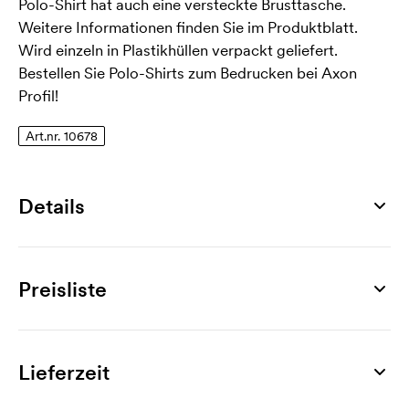
Polo-Shirt hat auch eine versteckte Brusttasche.
Weitere Informationen finden Sie im Produktblatt.
Wird einzeln in Plastikhüllen verpackt geliefert.
Bestellen Sie Polo-Shirts zum Bedrucken bei Axon
Profil!
Art.nr. 10678
Details
Artikelnummer
10678
Preisliste
Größen
S, M, L, XL, XXL, 3XL, 4XL
Produkt
10 St.
20 St.
30 St.
50 St.
70 St.
100 St.
Material
Skill Pro
28,55
25,91
24,42
23,76
23,27
22,94
Lieferzeit
100% Baumwolle
Werbeanbringung