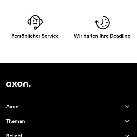
Persönlicher Service
Wir halten Ihre Deadline
Axon
Kundenservice
Themen
Über uns
Neuheiten
Careers
Beliebt