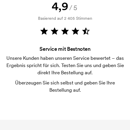
Kann ich ein Muster bekommen?
4,9
/5
Kein Problem! Das lösen wir.
Basierend auf 2 405 Stimmen
Wie bezahle ich?
Die Zahlung erfolgt gegen Rechnung 30 Tage nach
Bonitätsprüfung. Die Rechnung wird nach Lieferung
der Ware versendet. Kartenzahlung ist auch
Service mit Bestnoten
möglich.
Unsere Kunden haben unseren Service bewertet – das
Ist es möglich, die Größen zu mischen?
Ergebnis spricht für sich. Testen Sie uns und geben Sie
Das ist in Ordnung.
direkt Ihre Bestellung auf.
Wo wird der Druck platziert?
Überzeugen Sie sich selbst und geben Sie Ihre
Der Druck kann prinzipiell überall platziert werden,
Bestellung auf.
solange er nicht näher als etwa 30 mm von einer
Naht entfernt ist.
Was ist eine Druckschablone?
Die Druckschablone ist eine Art Vorlage die beim