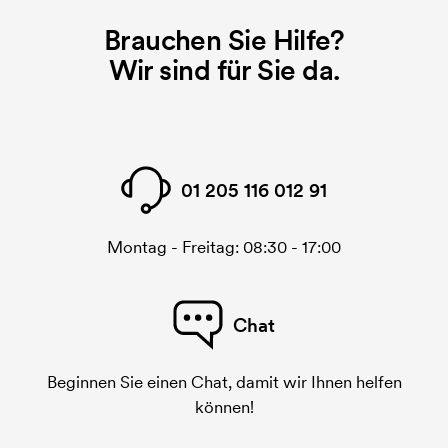
Druckvorgang verwendet wird. Für jede Farbe die
gedruckt werden soll, wird eine Druckschablone
Brauchen Sie Hilfe?
benötigt. Bei einer widerholten Bestellung entfallen
Wir sind für Sie da.
diese Kosten.
Was ist eine Stickerei-Karte?
Eine Stickerei-Karte ist eine digitale Datei, die der
Stickerei-Maschine übermittelt, was sie sticken
01 205 116 012 91
muss. Für jedes gestickte Motiv wird eine Stickerei-
Karte benötigt. Bei einer wiederholten Bestellung
entfallen diese Startkosten.
Montag - Freitag: 08:30 - 17:00
Chat
Beginnen Sie einen Chat, damit wir Ihnen helfen
können!