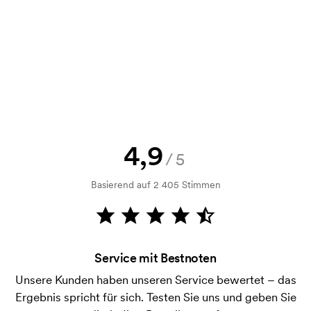
Kann man eine Druckskizze bekommen?
Selbstverständlich! Sie müssen immer sowohl eine
Skizze als auch ein Angebot genehmigen, bevor die
Bestellung verbindlich wird. Möchten Sie jetzt eine
Skizze sehen? Dann senden Sie uns einfach Ihr Logo
zu und Sie erhalten die Skizze innerhalb einer
Stunde.
Kann ich ein Muster bekommen?
4,9
/5
Kein Problem! Das lösen wir.
Basierend auf 2 405 Stimmen
Wie bezahle ich?
Die Zahlung erfolgt gegen Rechnung 30 Tage nach
Bonitätsprüfung. Die Rechnung wird nach Lieferung
der Ware versendet. Kartenzahlung ist auch
Service mit Bestnoten
möglich.
Unsere Kunden haben unseren Service bewertet – das
Was ist eine Druckschablone?
Ergebnis spricht für sich. Testen Sie uns und geben Sie
Die Druckschablone ist eine Art Vorlage die beim