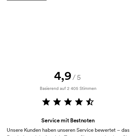
Kann man eine Druckskizze bekommen?
Selbstverständlich! Sie müssen immer sowohl eine
Skizze als auch ein Angebot genehmigen, bevor die
Bestellung verbindlich wird. Möchten Sie jetzt eine
Skizze sehen? Dann senden Sie uns einfach Ihr Logo
zu und Sie erhalten die Skizze innerhalb einer
Stunde.
Kann ich ein Muster bekommen?
4,9
/5
Kein Problem! Das lösen wir.
Basierend auf 2 405 Stimmen
Wie bezahle ich?
Die Zahlung erfolgt gegen Rechnung 30 Tage nach
Bonitätsprüfung. Die Rechnung wird nach Lieferung
der Ware versendet. Kartenzahlung ist auch
Service mit Bestnoten
möglich.
Unsere Kunden haben unseren Service bewertet – das
Was ist eine Druckschablone?