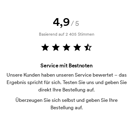
Wie bezahle ich?
Die Zahlung erfolgt gegen Rechnung 30 Tage nach
4,9
/5
Bonitätsprüfung. Die Rechnung wird nach Lieferung
der Ware versendet. Kartenzahlung ist auch
Basierend auf 2 405 Stimmen
möglich.
Was sind Startkosten?
Bei einigen Produkten fallen Startkosten für den
Service mit Bestnoten
Druck an. Die Startkosten sind eine Startgebühr für
den Druck. Die Startkosten verschwinden nicht bei
Unsere Kunden haben unseren Service bewertet – das
einer Nachbestellung.
Ergebnis spricht für sich. Testen Sie uns und geben Sie
direkt Ihre Bestellung auf.
Überzeugen Sie sich selbst und geben Sie Ihre
Bestellung auf.