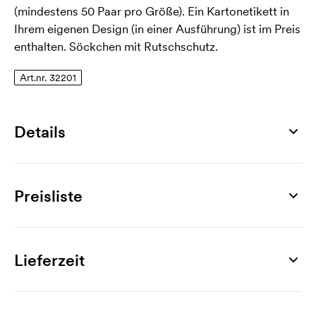
(mindestens 50 Paar pro Größe). Ein Kartonetikett in
Ihrem eigenen Design (in einer Ausführung) ist im Preis
enthalten. Söckchen mit Rutschschutz.
Art.nr. 32201
Details
Artikelnummer
32201
Preisliste
Größen
36-39, 40-43, 44-46
Produkt
500 Paar
1000 Paar
2000 Paar
3000 Paar
4000
Material
June
4,13
3,05
2,81
2,48
Lieferzeit
75% Baumwolle, 20% Nylon, 5% Elastan
Werbeanbringung
Produktblatt
Eigenes Design
0,78
0,44
0,35
0,35