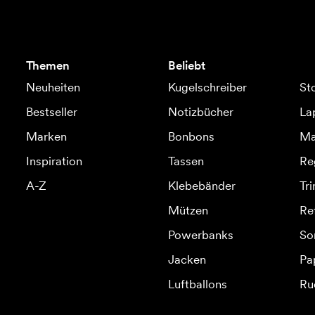
Themen
Beliebt
Neuheiten
Kugelschreiber
St
Bestseller
Notizbücher
La
Marken
Bonbons
Ma
Inspiration
Tassen
Re
A-Z
Klebebänder
Tr
Mützen
Re
Powerbanks
So
Jacken
Pa
Luftballons
Ru