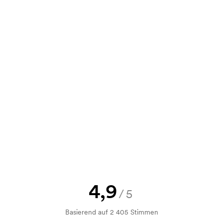
00
0,00
0,00
0,00
e Skizze als auch ein Angebot
d. Möchten Sie jetzt eine Skizze
nd Sie erhalten die Skizze innerhalb
h Bonitätsprüfung. Die Rechnung
ahlung ist auch möglich.
Druck an. Die Startkosten sind eine
4,9
hwinden nicht bei einer
/5
Basierend auf 2 405 Stimmen