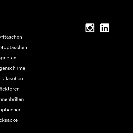
offtaschen
ptoptaschen
gneten
genschirme
inkflaschen
flektoren
nnenbrillen
ppbecher
cksäcke