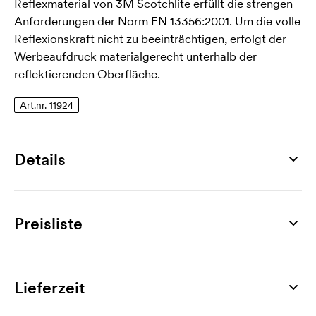
Reflexmaterial von 3M Scotchlite erfüllt die strengen
Anforderungen der Norm EN 13356:2001. Um die volle
Reflexionskraft nicht zu beeinträchtigen, erfolgt der
Werbeaufdruck materialgerecht unterhalb der
reflektierenden Oberfläche.
Art.nr. 11924
Details
Artikelnummer
11924
Preisliste
Maß
72 x 61 mm
Produkt
300 St.
500 St.
1000 St.
3000 St.
4000 St.
50
Material
Moose
1,61
1,24
0,90
0,70
0,66
Lieferzeit
3M Scotchlite
Werbeanbringung