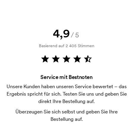
Kann ich ein Muster bekommen?
Kein Problem! Das lösen wir.
Wie bezahle ich?
Die Zahlung erfolgt gegen Rechnung 30 Tage nach
4,9
/5
Bonitätsprüfung. Die Rechnung wird nach Lieferung
der Ware versendet. Kartenzahlung ist auch
Basierend auf 2 405 Stimmen
möglich.
Was sind Startkosten?
Bei einigen Produkten fallen Startkosten für den
Service mit Bestnoten
Druck an. Die Startkosten sind eine Startgebühr für
den Druck. Die Startkosten verschwinden nicht bei
Unsere Kunden haben unseren Service bewertet – das
einer Nachbestellung.
Ergebnis spricht für sich. Testen Sie uns und geben Sie
direkt Ihre Bestellung auf.
Überzeugen Sie sich selbst und geben Sie Ihre
Bestellung auf.