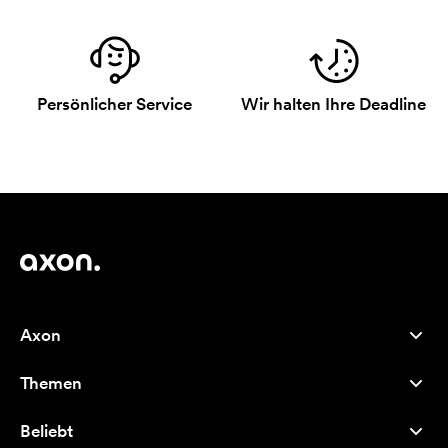
Persönlicher Service
Wir halten Ihre Deadline
Axon
Kundenservice
Themen
Über uns
Neuheiten
Careers
Beliebt
Bestseller