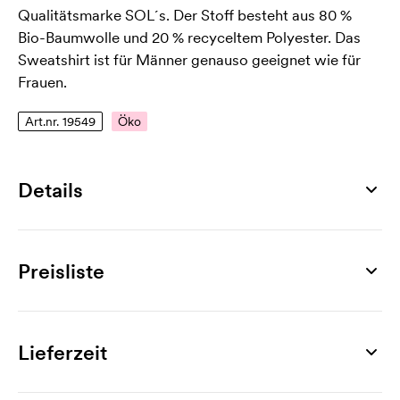
Qualitätsmarke SOL´s. Der Stoff besteht aus 80 %
Bio-Baumwolle und 20 % recyceltem Polyester. Das
Sweatshirt ist für Männer genauso geeignet wie für
Frauen.
Art.nr. 19549
Öko
Details
Artikelnummer
19549
Preisliste
Größen
XS, S, M, L, XL, XXL, 3XL, 4XL
Produkt
5 St.
10 St.
25 St.
50 St.
100 St.
200 St.
Max. Druckfläche
Comet
27,19
21,58
18,41
17,42
16,10
15,51
Lieferzeit
280 x 400 mm
Werbeanbringung