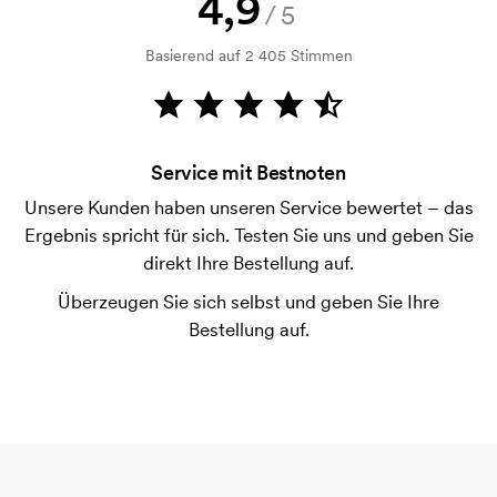
4,9
/5
Kein Problem! Das lösen wir.
Basierend auf 2 405 Stimmen
Wie bezahle ich?
Die Zahlung erfolgt gegen Rechnung 30 Tage nach
Bonitätsprüfung. Die Rechnung wird nach Lieferung
der Ware versendet. Kartenzahlung ist auch
Service mit Bestnoten
möglich.
Unsere Kunden haben unseren Service bewertet – das
Ist es möglich, die Größen zu mischen?
Ergebnis spricht für sich. Testen Sie uns und geben Sie
Das ist in Ordnung.
direkt Ihre Bestellung auf.
Wo wird der Druck platziert?
Überzeugen Sie sich selbst und geben Sie Ihre
Der Druck kann prinzipiell überall platziert werden,
Bestellung auf.
solange er nicht näher als etwa 30 mm von einer
Naht entfernt ist.
Was ist eine Druckschablone?
Die Druckschablone ist eine Art Vorlage die beim
Druckvorgang verwendet wird. Für jede Farbe die