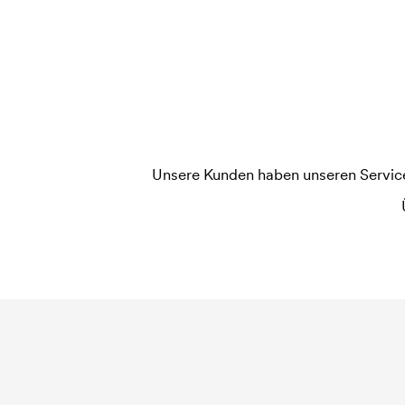
jede Farbe die gedruckt werden soll, wird eine D
widerholten Bestellung entfallen diese Kosten.
Unsere Kunden haben unseren Service b