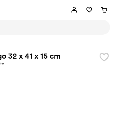
o 32 x 41 x 15 cm
üte