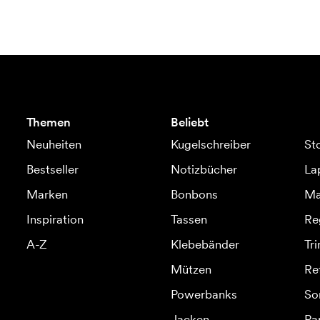
Themen
Beliebt
Neuheiten
Kugelschreiber
St
Bestseller
Notizbücher
La
Marken
Bonbons
Ma
Inspiration
Tassen
Re
A-Z
Klebebänder
Tr
Mützen
Re
Powerbanks
So
Jacken
Pa