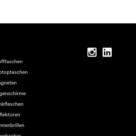
offtaschen
ptoptaschen
gneten
genschirme
inkflaschen
flektoren
nnenbrillen
ppbecher