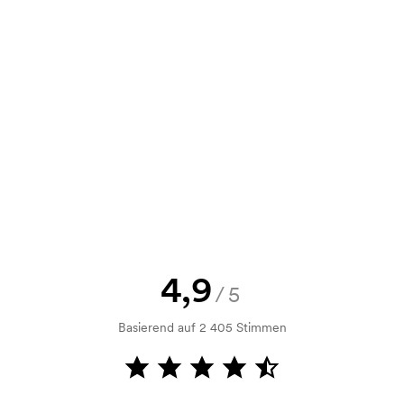
0,28
0,28
0,25
0,25
e Skizze als auch ein Angebot
d. Möchten Sie jetzt eine Skizze
nd Sie erhalten die Skizze innerhalb
h Bonitätsprüfung. Die Rechnung
ahlung ist auch möglich.
4,9
/5
Basierend auf 2 405 Stimmen
m Druckvorgang verwendet wird. Für
ruckschablone benötigt. Bei einer