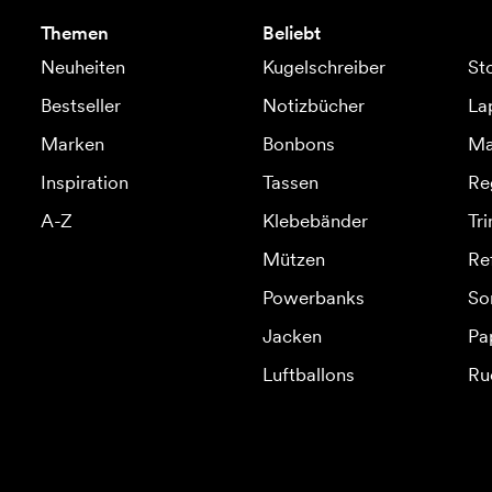
Themen
Beliebt
Neuheiten
Kugelschreiber
St
Bestseller
Notizbücher
La
Marken
Bonbons
Ma
Inspiration
Tassen
Re
A-Z
Klebebänder
Tr
Mützen
Re
Powerbanks
So
Jacken
Pa
Luftballons
Ru