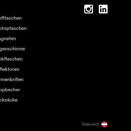
offtaschen
ptoptaschen
gneten
genschirme
inkflaschen
flektoren
nnenbrillen
ppbecher
cksäcke
Österreich