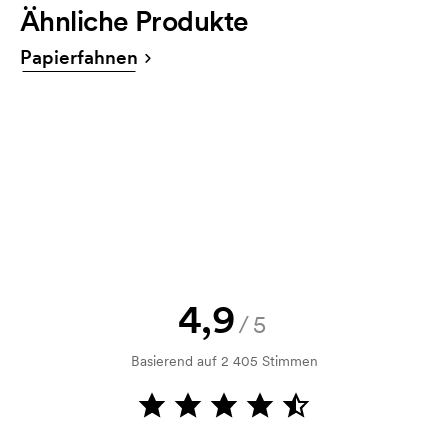
Ähnliche Produkte
laden Sie Ihre Druckdatei hoch. Sie können uns Ihre
Bestellung auch per E-Mail zukommen lassen.
Papierfahnen
info@axonprofil.at
Kann man eine Druckskizze bekommen?
Selbstverständlich! Sie müssen immer sowohl eine
Skizze als auch ein Angebot genehmigen, bevor die
Bestellung verbindlich wird. Möchten Sie jetzt eine
Skizze sehen? Dann senden Sie uns einfach Ihr Logo
zu und Sie erhalten die Skizze innerhalb einer
Stunde.
Kann ich ein Muster bekommen?
4,9
/5
Kein Problem! Das lösen wir.
Basierend auf 2 405 Stimmen
Wie bezahle ich?
Die Zahlung erfolgt gegen Rechnung 30 Tage nach
Bonitätsprüfung. Die Rechnung wird nach Lieferung
der Ware versendet. Kartenzahlung ist auch