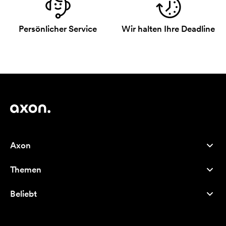
Persönlicher Service
Wir halten Ihre Deadline
Axon
Kundenservice
Themen
Über uns
Neuheiten
Careers
Beliebt
Bestseller
Kugelschreiber
Nachhaltigkeit
Marken
Stofftaschen