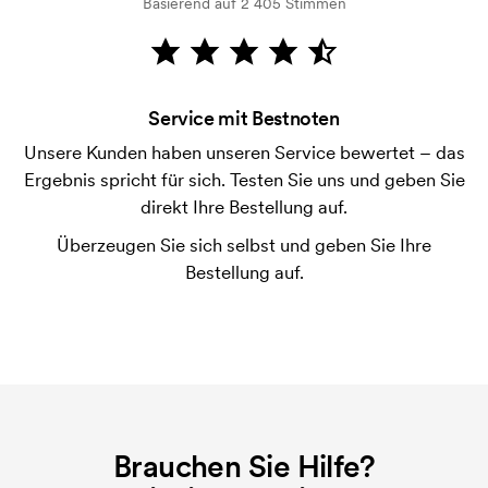
Basierend auf 2 405 Stimmen
Wie bezahle ich?
Die Zahlung erfolgt gegen Rechnung 30 Tage nach
Bonitätsprüfung. Die Rechnung wird nach Lieferung
der Ware versendet. Kartenzahlung ist auch
Service mit Bestnoten
möglich.
Unsere Kunden haben unseren Service bewertet – das
Was ist eine Druckschablone?
Ergebnis spricht für sich. Testen Sie uns und geben Sie
Die Druckschablone ist eine Art Vorlage die beim
direkt Ihre Bestellung auf.
Druckvorgang verwendet wird. Für jede Farbe die
Überzeugen Sie sich selbst und geben Sie Ihre
gedruckt werden soll, wird eine Druckschablone
Bestellung auf.
benötigt. Bei einer widerholten Bestellung entfallen
diese Kosten.
Brauchen Sie Hilfe?