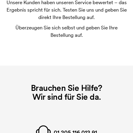
Unsere Kunden haben unseren Service bewertet – das
Was ist eine Stickerei-Karte?
Ergebnis spricht für sich. Testen Sie uns und geben Sie
Eine Stickerei-Karte ist eine digitale Datei, die der
direkt Ihre Bestellung auf.
Stickerei-Maschine übermittelt, was sie sticken
Überzeugen Sie sich selbst und geben Sie Ihre
muss. Für jedes gestickte Motiv wird eine Stickerei-
Bestellung auf.
Karte benötigt. Bei einer wiederholten Bestellung
entfallen diese Startkosten.
Brauchen Sie Hilfe?
Wir sind für Sie da.
01 205 116 012 91