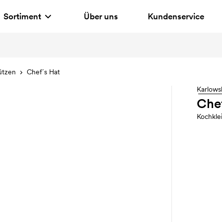
Sortiment
Über uns
Kundenservice
ützen
Chef´s Hat
Karlows
Chef
Kochkle