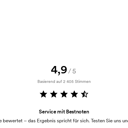
d. Möchten Sie jetzt eine Skizze
nd Sie erhalten die Skizze innerhalb
h Bonitätsprüfung. Die Rechnung
ahlung ist auch möglich.
4,9
/5
Basierend auf 2 405 Stimmen
m Druckvorgang verwendet wird. Für
ruckschablone benötigt. Bei einer
Service mit Bestnoten
ewertet – das Ergebnis spricht für sich. Testen Sie uns und