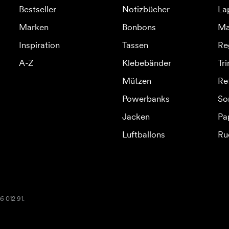
Bestseller
Notizbücher
La
Marken
Bonbons
Ma
Inspiration
Tassen
Re
A-Z
Klebebänder
Tr
Mützen
Re
Powerbanks
So
Jacken
Pa
Luftballons
Ru
6 012 91.