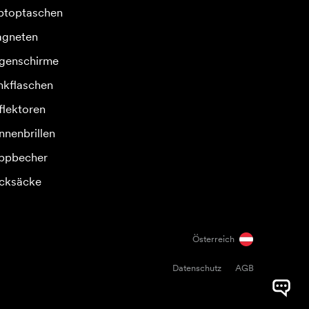
ptoptaschen
gneten
genschirme
inkflaschen
flektoren
nnenbrillen
ppbecher
cksäcke
Österreich
Datenschutz
AGB