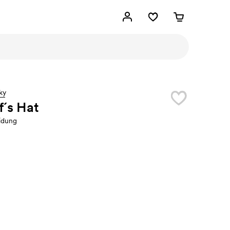
ky
´s Hat
idung