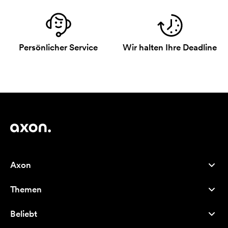
Persönlicher Service
Wir halten Ihre Deadline
Axon
Kundenservice
Themen
Über uns
Neuheiten
Careers
Beliebt
Bestseller
Kugelschreiber