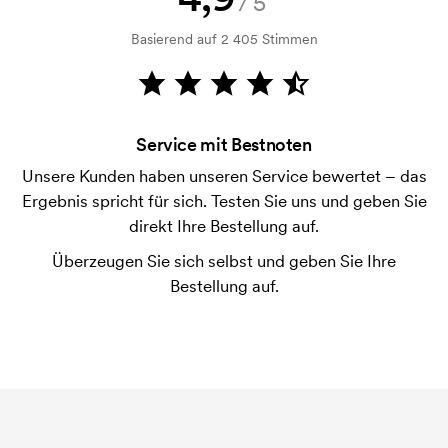
/5
Kein Problem! Das lösen wir.
Basierend auf 2 405 Stimmen
Wie bezahle ich?
Die Zahlung erfolgt gegen Rechnung 30 Tage nach
Bonitätsprüfung. Die Rechnung wird nach Lieferung
der Ware versendet. Kartenzahlung ist auch
Service mit Bestnoten
möglich.
Unsere Kunden haben unseren Service bewertet – das
Ist es möglich, die Größen zu mischen?
Ergebnis spricht für sich. Testen Sie uns und geben Sie
Das ist in Ordnung.
direkt Ihre Bestellung auf.
Wo wird der Druck platziert?
Überzeugen Sie sich selbst und geben Sie Ihre
Der Druck kann prinzipiell überall platziert werden,
Bestellung auf.
solange er nicht näher als etwa 30 mm von einer
Naht entfernt ist.
Was ist eine Druckschablone?
Die Druckschablone ist eine Art Vorlage die beim
Druckvorgang verwendet wird. Für jede Farbe die