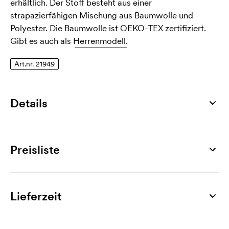
erhältlich. Der Stoff besteht aus einer
strapazierfähigen Mischung aus Baumwolle und
Polyester. Die Baumwolle ist OEKO-TEX zertifiziert.
Gibt es auch als
Herrenmodell.
Art.nr. 21949
Details
Artikelnummer
21949
Preisliste
Größen
XS, S, M, L, XL, XXL
Produkt
5 St.
10 St.
25 St.
50 St.
100 St.
200 S
Material
Spencer Women´s Hoodie
26,86
24,55
23,30
22,11
21,65
21,
Lieferzeit
80% Baumwolle, 20% Polyester
Werbeanbringung
Gewicht