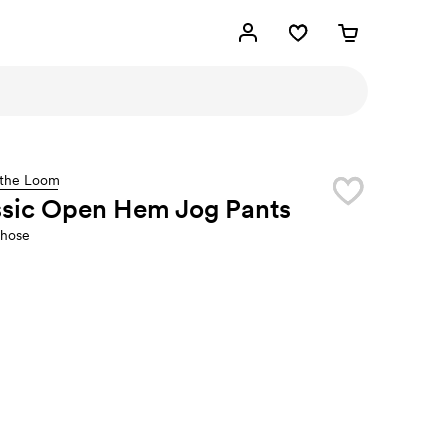
f the Loom
ssic Open Hem Jog Pants
ghose