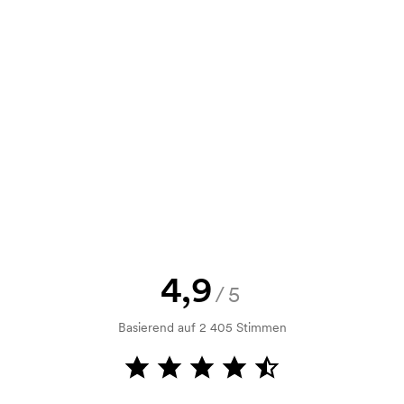
5,31
3,89
3,63
3,43
,64
4,87
4,54
4,29
e Skizze als auch ein Angebot
d. Möchten Sie jetzt eine Skizze
,97
5,84
5,45
5,15
nd Sie erhalten die Skizze innerhalb
h Bonitätsprüfung. Die Rechnung
ahlung ist auch möglich.
4,9
/5
Basierend auf 2 405 Stimmen
n, solange er nicht näher als etwa 30