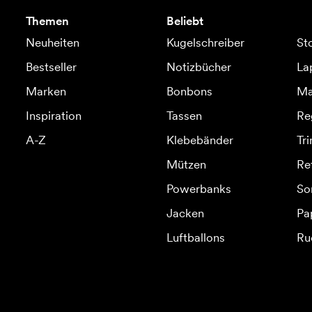
Themen
Beliebt
Neuheiten
Kugelschreiber
St
Bestseller
Notizbücher
La
Marken
Bonbons
Ma
Inspiration
Tassen
Re
A-Z
Klebebänder
Tr
Mützen
Re
Powerbanks
So
Jacken
Pa
Luftballons
Ru