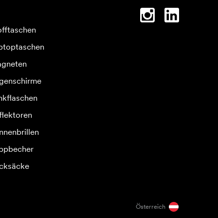
offtaschen
ptoptaschen
gneten
genschirme
inkflaschen
flektoren
nnenbrillen
ppbecher
cksäcke
Österreich