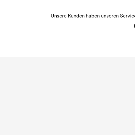
mm von einer Naht entfernt ist.
Unsere Kunden haben unseren Service b
Was ist eine Druckschablone?
Die Druckschablone ist eine Art Vorlage die bei
jede Farbe die gedruckt werden soll, wird eine D
widerholten Bestellung entfallen diese Kosten.