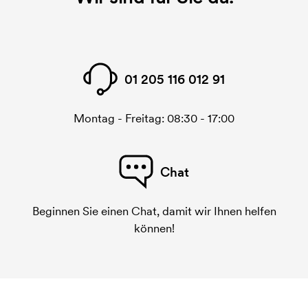
diese Kosten.
Was ist eine Stickerei-Karte?
Eine Stickerei-Karte ist eine digitale Datei, die der
Stickerei-Maschine übermittelt, was sie sticken
01 205 116 012 91
muss. Für jedes gestickte Motiv wird eine Stickerei-
Karte benötigt. Bei einer wiederholten Bestellung
entfallen diese Startkosten.
Montag - Freitag: 08:30 - 17:00
Chat
Beginnen Sie einen Chat, damit wir Ihnen helfen
können!