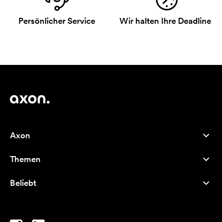
Persönlicher Service
Wir halten Ihre Deadline
Axon
Kundenservice
Themen
Über uns
Neuheiten
Careers
Beliebt
Bestseller
Kugelschreiber
Nachhaltigkeit
Marken
Stofftaschen
Inspiration