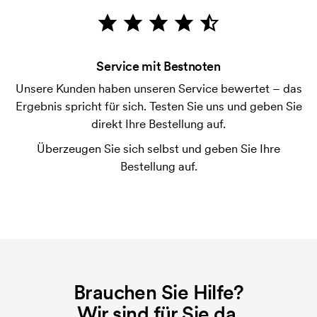
Die Zahlung erfolgt gegen Rechnung 30 Tage nach
Bonitätsprüfung. Die Rechnung wird nach Lieferung
der Ware versendet. Kartenzahlung ist auch
Service mit Bestnoten
möglich.
Unsere Kunden haben unseren Service bewertet – das
Ist es möglich, die Größen zu mischen?
Ergebnis spricht für sich. Testen Sie uns und geben Sie
Das ist in Ordnung.
direkt Ihre Bestellung auf.
Wo wird der Druck platziert?
Überzeugen Sie sich selbst und geben Sie Ihre
Der Druck kann prinzipiell überall platziert werden,
Bestellung auf.
solange er nicht näher als etwa 30 mm von einer
Naht entfernt ist.
Was ist eine Druckschablone?
Die Druckschablone ist eine Art Vorlage die beim
Druckvorgang verwendet wird. Für jede Farbe die
gedruckt werden soll, wird eine Druckschablone
Brauchen Sie Hilfe?
benötigt. Bei einer widerholten Bestellung entfallen
Wir sind für Sie da.