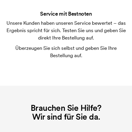
der Ware versendet. Kartenzahlung ist auch
Service mit Bestnoten
möglich.
Unsere Kunden haben unseren Service bewertet – das
Was ist eine Stickerei-Karte?
Ergebnis spricht für sich. Testen Sie uns und geben Sie
Eine Stickerei-Karte ist eine digitale Datei, die der
direkt Ihre Bestellung auf.
Stickerei-Maschine übermittelt, was sie sticken
Überzeugen Sie sich selbst und geben Sie Ihre
muss. Für jedes gestickte Motiv wird eine Stickerei-
Bestellung auf.
Karte benötigt. Bei einer wiederholten Bestellung
entfallen diese Startkosten.
Brauchen Sie Hilfe?
Wir sind für Sie da.