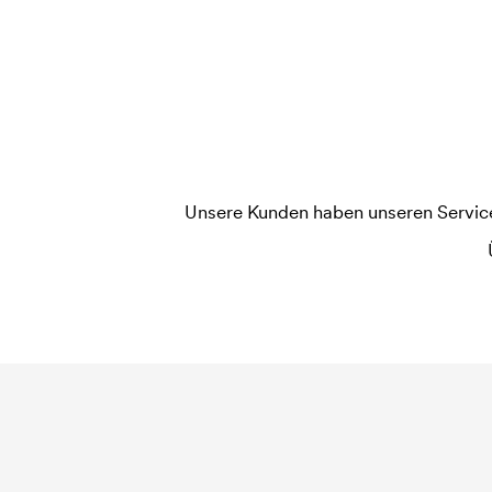
jede Farbe die gedruckt werden soll, wird eine D
widerholten Bestellung entfallen diese Kosten.
Unsere Kunden haben unseren Service b