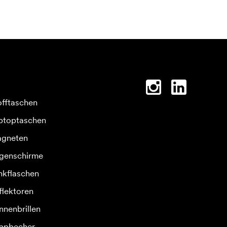
offtaschen
ptoptaschen
gneten
genschirme
inkflaschen
flektoren
nnenbrillen
ppbecher