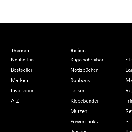
Themen
Beliebt
Neuheiten
Kugelschreiber
St
Bestseller
Notizbücher
La
Marken
Bonbons
Ma
Inspiration
Tassen
Re
A-Z
Klebebänder
Tr
Mützen
Re
Powerbanks
So
Jacken
Pa