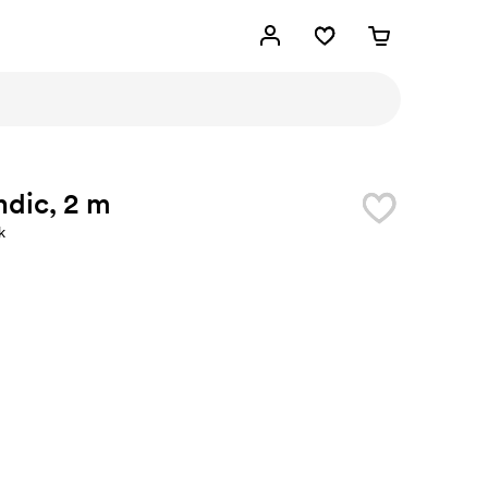
dic, 2 m
k