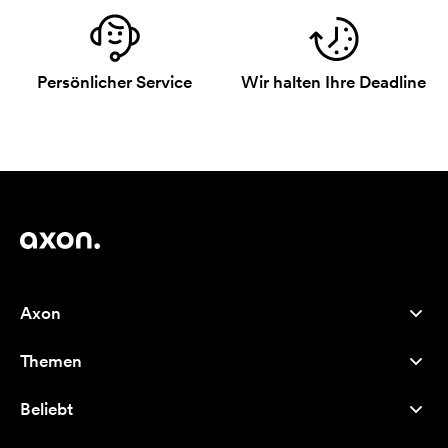
Persönlicher Service
Wir halten Ihre Deadline
Axon
Kundenservice
Themen
Über uns
Neuheiten
Careers
Beliebt
Bestseller
Kugelschreiber
Nachhaltigkeit