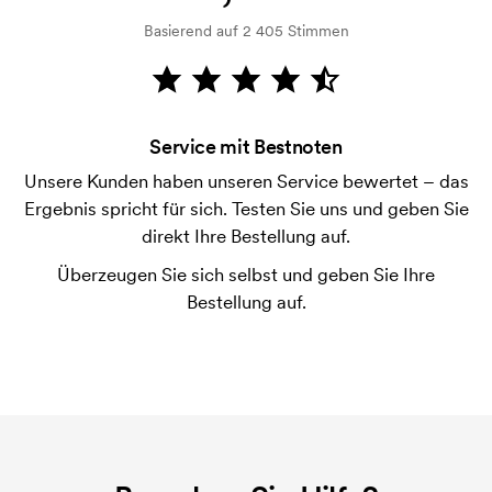
Basierend auf 2 405 Stimmen
Wie bezahle ich?
Die Zahlung erfolgt gegen Rechnung 30 Tage nach
Bonitätsprüfung. Die Rechnung wird nach Lieferung
der Ware versendet. Kartenzahlung ist auch
Service mit Bestnoten
möglich.
Unsere Kunden haben unseren Service bewertet – das
Was ist eine Druckschablone?
Ergebnis spricht für sich. Testen Sie uns und geben Sie
Die Druckschablone ist eine Art Vorlage die beim
direkt Ihre Bestellung auf.
Druckvorgang verwendet wird. Für jede Farbe die
Überzeugen Sie sich selbst und geben Sie Ihre
gedruckt werden soll, wird eine Druckschablone
Bestellung auf.
benötigt. Bei einer widerholten Bestellung entfallen
diese Kosten.