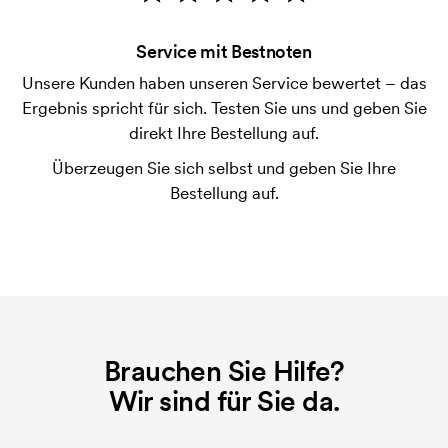
Bonitätsprüfung. Die Rechnung wird nach Lieferung
der Ware versendet. Kartenzahlung ist auch
Service mit Bestnoten
möglich.
Unsere Kunden haben unseren Service bewertet – das
Was ist eine Druckschablone?
Ergebnis spricht für sich. Testen Sie uns und geben Sie
Die Druckschablone ist eine Art Vorlage die beim
direkt Ihre Bestellung auf.
Druckvorgang verwendet wird. Für jede Farbe die
Überzeugen Sie sich selbst und geben Sie Ihre
gedruckt werden soll, wird eine Druckschablone
Bestellung auf.
benötigt. Bei einer widerholten Bestellung entfallen
diese Kosten.
Brauchen Sie Hilfe?
Wir sind für Sie da.