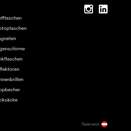
offtaschen
ptoptaschen
gneten
genschirme
inkflaschen
flektoren
nnenbrillen
ppbecher
cksäcke
Österreich