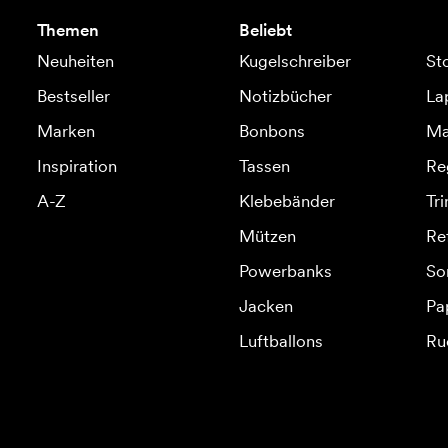
Themen
Beliebt
Neuheiten
Kugelschreiber
St
Bestseller
Notizbücher
La
Marken
Bonbons
Ma
Inspiration
Tassen
Re
A-Z
Klebebänder
Tr
Mützen
Re
Powerbanks
So
Jacken
Pa
Luftballons
Ru