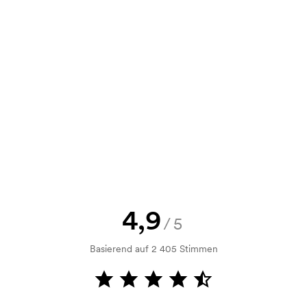
,30
3,11
2,86
2,49
e Skizze als auch ein Angebot
d. Möchten Sie jetzt eine Skizze
nd Sie erhalten die Skizze innerhalb
h Bonitätsprüfung. Die Rechnung
ahlung ist auch möglich.
4,9
/5
Basierend auf 2 405 Stimmen
m Druckvorgang verwendet wird. Für
ruckschablone benötigt. Bei einer