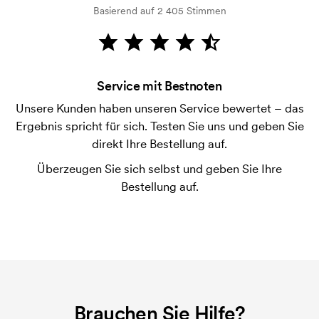
der Ware versendet. Kartenzahlung ist auch
Basierend auf 2 405 Stimmen
möglich.
Kann man Streichhölzer ohne Druck bestellen?
Die einzige Streicholzschachtel, die ab Lager
Service mit Bestnoten
verfügbar ist, ist das Presto Modell. Alle andere
Streichhölzer werden nach Bestellung gefertigt.
Unsere Kunden haben unseren Service bewertet – das
Ergebnis spricht für sich. Testen Sie uns und geben Sie
Was ist eine Druckschablone?
direkt Ihre Bestellung auf.
Die Druckschablone ist eine Art Vorlage die beim
Überzeugen Sie sich selbst und geben Sie Ihre
Druckvorgang verwendet wird. Für jede Farbe die
Bestellung auf.
gedruckt werden soll, wird eine Druckschablone
benötigt. Bei einer widerholten Bestellung entfallen
diese Kosten.
Brauchen Sie Hilfe?