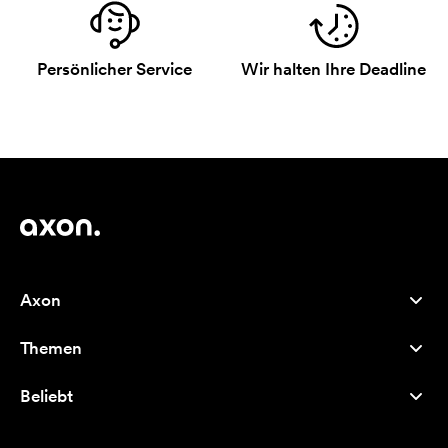
Persönlicher Service
Wir halten Ihre Deadline
Axon
Kundenservice
Themen
Über uns
Neuheiten
Careers
Beliebt
Bestseller
Kugelschreiber
Nachhaltigkeit
Marken