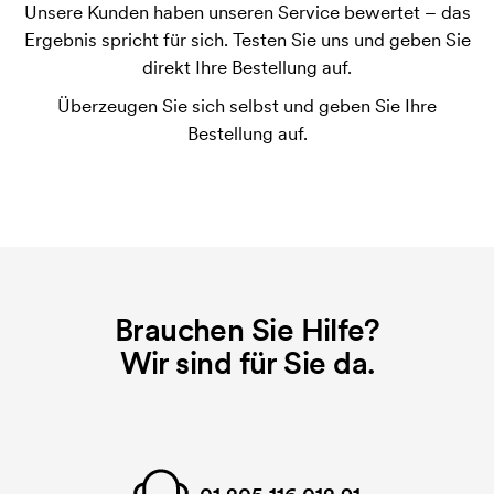
Unsere Kunden haben unseren Service bewertet – das
Was ist eine Druckschablone?
Ergebnis spricht für sich. Testen Sie uns und geben Sie
Die Druckschablone ist eine Art Vorlage die beim
direkt Ihre Bestellung auf.
Druckvorgang verwendet wird. Für jede Farbe die
Überzeugen Sie sich selbst und geben Sie Ihre
gedruckt werden soll, wird eine Druckschablone
Bestellung auf.
benötigt. Bei einer widerholten Bestellung entfallen
diese Kosten.
Brauchen Sie Hilfe?
Wir sind für Sie da.