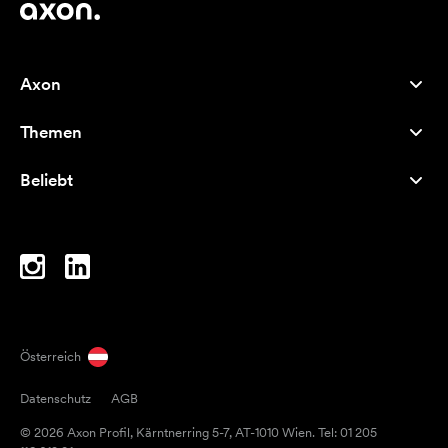
Axon
Kundenservice
Themen
Über uns
Neuheiten
Careers
Beliebt
Bestseller
Kugelschreiber
Nachhaltigkeit
Marken
Stofftaschen
Inspiration
Notizbücher
A-Z
Laptoptaschen
Bonbons
Österreich
Magneten
Datenschutz
AGB
Tassen
© 2026 Axon Profil, Kärntnerring 5-7, AT-1010 Wien. Tel: 01 205
Regenschirme