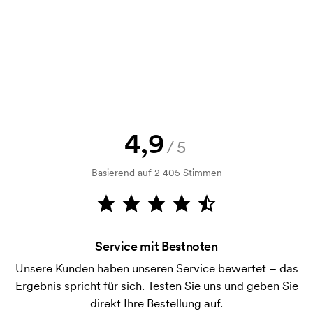
Selbstverständlich! Sie müssen immer sowohl eine
Skizze als auch ein Angebot genehmigen, bevor die
Bestellung verbindlich wird. Möchten Sie jetzt eine
Skizze sehen? Dann senden Sie uns einfach Ihr Logo
zu und Sie erhalten die Skizze innerhalb einer
Stunde.
Kann ich ein Muster bekommen?
4,9
/5
Kein Problem! Das lösen wir.
Basierend auf 2 405 Stimmen
Wie bezahle ich?
Die Zahlung erfolgt gegen Rechnung 30 Tage nach
Bonitätsprüfung. Die Rechnung wird nach Lieferung
der Ware versendet. Kartenzahlung ist auch
Service mit Bestnoten
möglich.
Unsere Kunden haben unseren Service bewertet – das
Was sind Startkosten?
Ergebnis spricht für sich. Testen Sie uns und geben Sie
Bei einigen Produkten fallen Startkosten für den
direkt Ihre Bestellung auf.