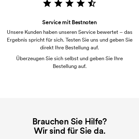
Bonitätsprüfung. Die Rechnung wird nach Lieferung
der Ware versendet. Kartenzahlung ist auch
Service mit Bestnoten
möglich.
Unsere Kunden haben unseren Service bewertet – das
Was ist eine Druckschablone?
Ergebnis spricht für sich. Testen Sie uns und geben Sie
Die Druckschablone ist eine Art Vorlage die beim
direkt Ihre Bestellung auf.
Druckvorgang verwendet wird. Für jede Farbe die
Überzeugen Sie sich selbst und geben Sie Ihre
gedruckt werden soll, wird eine Druckschablone
Bestellung auf.
benötigt. Bei einer widerholten Bestellung entfallen
diese Kosten.
Brauchen Sie Hilfe?
Wir sind für Sie da.