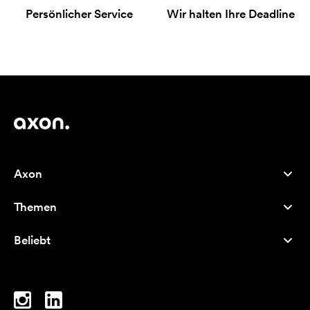
Persönlicher Service
Wir halten Ihre Deadline
Axon
Kundenservice
Themen
Über uns
Neuheiten
Careers
Beliebt
Bestseller
Kugelschreiber
Nachhaltigkeit
Marken
Stofftaschen
Inspiration
Notizbücher