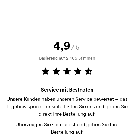
Bestellung verbindlich wird. Möchten Sie jetzt eine
Skizze sehen? Dann senden Sie uns einfach Ihr Logo
zu und Sie erhalten die Skizze innerhalb einer
Stunde.
Kann ich ein Muster bekommen?
4,9
/5
Kein Problem! Das lösen wir.
Basierend auf 2 405 Stimmen
Wie bezahle ich?
Die Zahlung erfolgt gegen Rechnung 30 Tage nach
Bonitätsprüfung. Die Rechnung wird nach Lieferung
der Ware versendet. Kartenzahlung ist auch
Service mit Bestnoten
möglich.
Unsere Kunden haben unseren Service bewertet – das
Was sind Startkosten?
Ergebnis spricht für sich. Testen Sie uns und geben Sie
Bei einigen Produkten fallen Startkosten für den
direkt Ihre Bestellung auf.
Druck an. Die Startkosten sind eine Startgebühr für
Überzeugen Sie sich selbst und geben Sie Ihre
den Druck. Die Startkosten verschwinden nicht bei
Bestellung auf.
einer Nachbestellung.