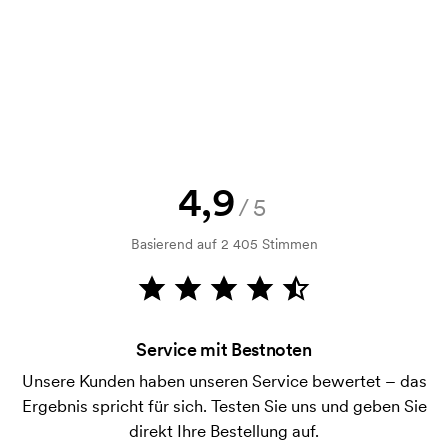
Selbstverständlich! Sie müssen immer sowohl eine
Skizze als auch ein Angebot genehmigen, bevor die
Bestellung verbindlich wird. Möchten Sie jetzt eine
Skizze sehen? Dann senden Sie uns einfach Ihr Logo
zu und Sie erhalten die Skizze innerhalb einer
Stunde.
Kann ich ein Muster bekommen?
4,9
/5
Kein Problem! Das lösen wir.
Basierend auf 2 405 Stimmen
Wie bezahle ich?
Die Zahlung erfolgt gegen Rechnung 30 Tage nach
Bonitätsprüfung. Die Rechnung wird nach Lieferung
der Ware versendet. Kartenzahlung ist auch
Service mit Bestnoten
möglich.
Unsere Kunden haben unseren Service bewertet – das
Was ist eine Druckschablone?
Ergebnis spricht für sich. Testen Sie uns und geben Sie
Die Druckschablone ist eine Art Vorlage die beim
direkt Ihre Bestellung auf.
Druckvorgang verwendet wird. Für jede Farbe die