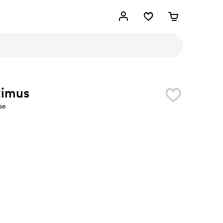
imus
se