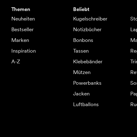
Themen
Beliebt
Neuheiten
Kugelschreiber
St
Bestseller
Notizbücher
La
Marken
Bonbons
Ma
Inspiration
Tassen
Re
A-Z
Klebebänder
Tr
Mützen
Re
Powerbanks
So
Jacken
Pa
Luftballons
Ru