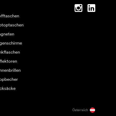
offtaschen
ptoptaschen
gneten
genschirme
inkflaschen
flektoren
nnenbrillen
ppbecher
cksäcke
Österreich