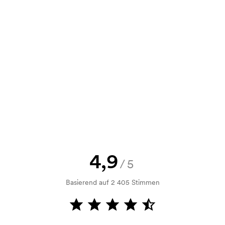
,58
1,29
1,29
1,14
e Skizze als auch ein Angebot
d. Möchten Sie jetzt eine Skizze
nd Sie erhalten die Skizze innerhalb
h Bonitätsprüfung. Die Rechnung
ahlung ist auch möglich.
4,9
/5
Basierend auf 2 405 Stimmen
m Druckvorgang verwendet wird. Für
ruckschablone benötigt. Bei einer