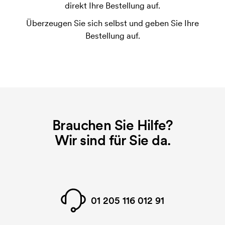
Die Druckschablone ist eine Art Vorlage die beim
direkt Ihre Bestellung auf.
Druckvorgang verwendet wird. Für jede Farbe die
Überzeugen Sie sich selbst und geben Sie Ihre
gedruckt werden soll, wird eine Druckschablone
Bestellung auf.
benötigt. Bei einer widerholten Bestellung entfallen
diese Kosten.
Brauchen Sie Hilfe?
Wir sind für Sie da.
01 205 116 012 91