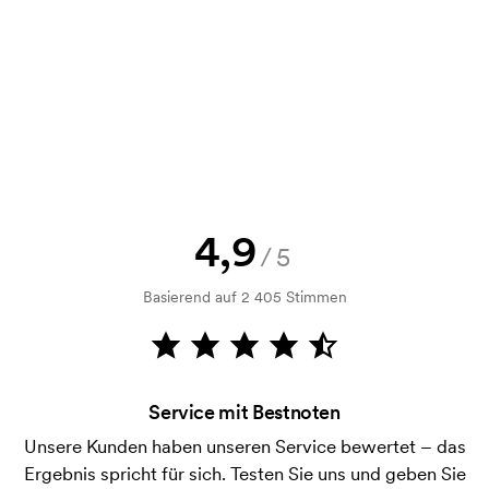
Kann man eine Druckskizze bekommen?
Selbstverständlich! Sie müssen immer sowohl eine
Skizze als auch ein Angebot genehmigen, bevor die
Bestellung verbindlich wird. Möchten Sie jetzt eine
Skizze sehen? Dann senden Sie uns einfach Ihr Logo
zu und Sie erhalten die Skizze innerhalb einer
Stunde.
Kann ich ein Muster bekommen?
4,9
/5
Kein Problem! Das lösen wir.
Basierend auf 2 405 Stimmen
Wie bezahle ich?
Die Zahlung erfolgt gegen Rechnung 30 Tage nach
Bonitätsprüfung. Die Rechnung wird nach Lieferung
der Ware versendet. Kartenzahlung ist auch
Service mit Bestnoten
möglich.
Unsere Kunden haben unseren Service bewertet – das
Was ist eine Druckschablone?
Ergebnis spricht für sich. Testen Sie uns und geben Sie