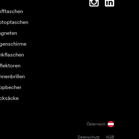
offtaschen
ptoptaschen
gneten
genschirme
inkflaschen
flektoren
nnenbrillen
ppbecher
cksäcke
Österreich
Datenschutz
AGB