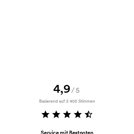
e Skizze als auch ein Angebot
d. Möchten Sie jetzt eine Skizze
nd Sie erhalten die Skizze innerhalb
h Bonitätsprüfung. Die Rechnung
ahlung ist auch möglich.
4,9
/5
Basierend auf 2 405 Stimmen
Druck an. Die Startkosten sind eine
hwinden nicht bei einer
Service mit Bestnoten