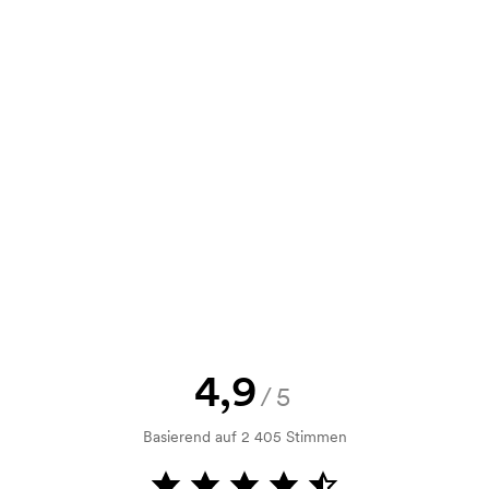
,32
2,00
1,66
1,33
ie können uns Ihre Bestellung auch per
,09
2,67
2,22
1,77
e Skizze als auch ein Angebot
d. Möchten Sie jetzt eine Skizze
nd Sie erhalten die Skizze innerhalb
h Bonitätsprüfung. Die Rechnung
ahlung ist auch möglich.
4,9
/5
Basierend auf 2 405 Stimmen
m Druckvorgang verwendet wird. Für
ruckschablone benötigt. Bei einer