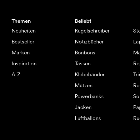
Themen
Beliebt
Neuheiten
Kugelschreiber
St
Bestseller
Notizbücher
La
Marken
Bonbons
Ma
Inspiration
Tassen
Re
A-Z
Klebebänder
Tr
Mützen
Re
Powerbanks
So
Jacken
Pa
Luftballons
Ru