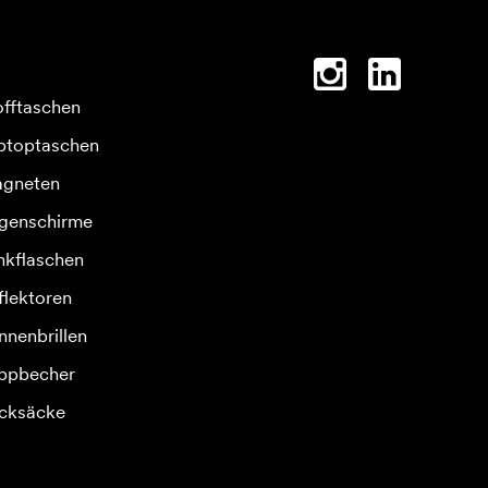
offtaschen
ptoptaschen
gneten
genschirme
inkflaschen
flektoren
nnenbrillen
ppbecher
cksäcke