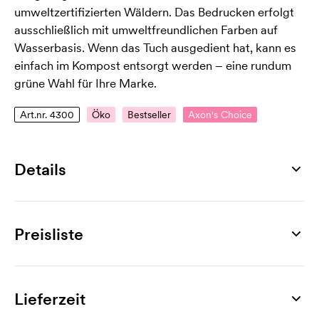
umweltzertifizierten Wäldern. Das Bedrucken erfolgt
ausschließlich mit umweltfreundlichen Farben auf
Wasserbasis. Wenn das Tuch ausgedient hat, kann es
einfach im Kompost entsorgt werden – eine rundum
grüne Wahl für Ihre Marke.
Art.nr. 4300
Öko
Bestseller
Axon's Choice
Details
Artikelnummer
4300
Preisliste
Maß
200 x 172 mm
Produkt
500 St.
1000 St.
1500 St.
2500 St.
4000 St.
50
Max. Druckfläche
Clever
1,06
0,99
0,91
0,85
0,77
Lieferzeit
152 x 180 mm