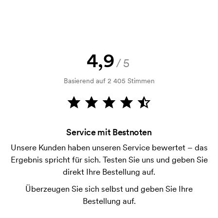
Kann ich ein Muster bekommen?
Kein Problem! Das lösen wir.
Wie bezahle ich?
Die Zahlung erfolgt gegen Rechnung 30 Tage nach
4,9
/5
Bonitätsprüfung. Die Rechnung wird nach Lieferung
der Ware versendet. Kartenzahlung ist auch
Basierend auf 2 405 Stimmen
möglich.
Können beide Seiten des Spültuches bedruckt
werden?
Nein. Nur eine Seite des Spültuches kann bedruckt
Service mit Bestnoten
werden.
Unsere Kunden haben unseren Service bewertet – das
Ergebnis spricht für sich. Testen Sie uns und geben Sie
Was ist eine Druckschablone?
direkt Ihre Bestellung auf.
Die Druckschablone ist eine Art Vorlage die beim
Druckvorgang verwendet wird. Für jede Farbe die
Überzeugen Sie sich selbst und geben Sie Ihre
gedruckt werden soll, wird eine Druckschablone
Bestellung auf.
benötigt. Bei einer widerholten Bestellung entfallen