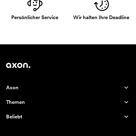
Persönlicher Service
Wir halten Ihre Deadline
Axon
Kundenservice
Themen
Über uns
Neuheiten
Careers
Beliebt
Bestseller
Kugelschreiber
Nachhaltigkeit
Marken
Stofftaschen