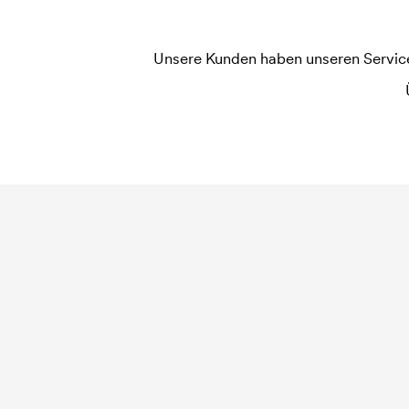
Die Druckschablone ist eine Art Vorlage die bei
jede Farbe die gedruckt werden soll, wird eine D
widerholten Bestellung entfallen diese Kosten.
Unsere Kunden haben unseren Service b