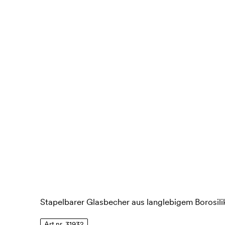
Stapelbarer Glasbecher aus langlebigem Borosilik
Art.nr. 31932