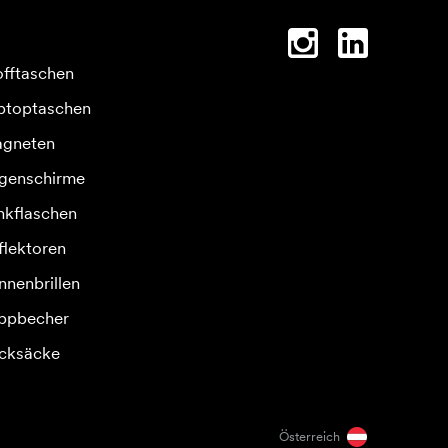
offtaschen
ptoptaschen
gneten
genschirme
inkflaschen
flektoren
nnenbrillen
ppbecher
cksäcke
Österreich