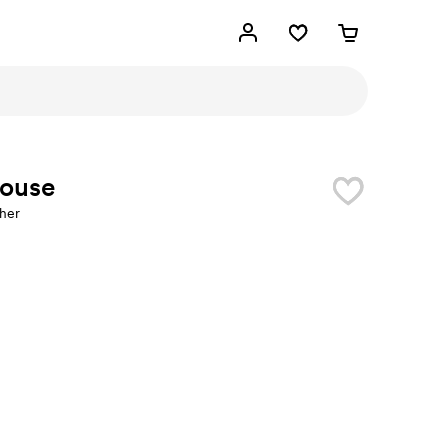
louse
her