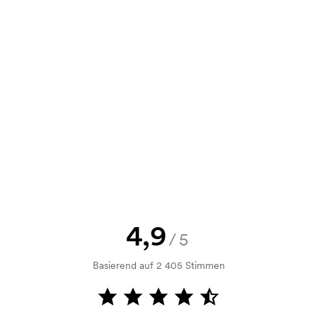
e Skizze als auch ein Angebot
d. Möchten Sie jetzt eine Skizze
nd Sie erhalten die Skizze innerhalb
h Bonitätsprüfung. Die Rechnung
ahlung ist auch möglich.
4,9
/5
Basierend auf 2 405 Stimmen