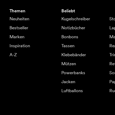
Themen
Beliebt
Neuheiten
Kugelschreiber
St
Bestseller
Notizbücher
La
Marken
Bonbons
Ma
Inspiration
Tassen
Re
A-Z
Klebebänder
Tr
Mützen
Re
Powerbanks
So
Jacken
Pa
Luftballons
Ru