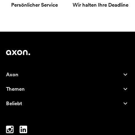
Persönlicher Service
Wir halten Ihre Deadline
Axon
Kundenservice
Themen
Über uns
Neuheiten
Careers
Beliebt
Bestseller
Kugelschreiber
Nachhaltigkeit
Marken
Stofftaschen
Inspiration
Notizbücher