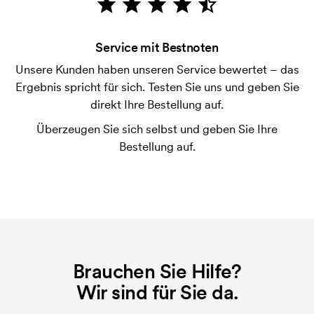
Was sind Startkosten?
Bei einigen Produkten fallen Startkosten für den
Service mit Bestnoten
Druck an. Die Startkosten sind eine Startgebühr für
den Druck. Die Startkosten verschwinden nicht bei
Unsere Kunden haben unseren Service bewertet – das
einer Nachbestellung.
Ergebnis spricht für sich. Testen Sie uns und geben Sie
direkt Ihre Bestellung auf.
Überzeugen Sie sich selbst und geben Sie Ihre
Bestellung auf.
Brauchen Sie Hilfe?
Wir sind für Sie da.