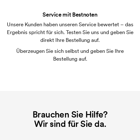
der Ware versendet. Kartenzahlung ist auch
Service mit Bestnoten
möglich.
Unsere Kunden haben unseren Service bewertet – das
Was ist eine Druckschablone?
Ergebnis spricht für sich. Testen Sie uns und geben Sie
Die Druckschablone ist eine Art Vorlage die beim
direkt Ihre Bestellung auf.
Druckvorgang verwendet wird. Für jede Farbe die
Überzeugen Sie sich selbst und geben Sie Ihre
gedruckt werden soll, wird eine Druckschablone
Bestellung auf.
benötigt. Bei einer widerholten Bestellung entfallen
diese Kosten.
Was sind Startkosten?
Bei einigen Produkten fallen Startkosten für den
Druck an. Die Startkosten sind eine Startgebühr für
den Druck. Die Startkosten verschwinden nicht bei
Brauchen Sie Hilfe?
einer Nachbestellung.
Wir sind für Sie da.