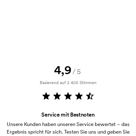
Kann man eine Druckskizze bekommen?
Selbstverständlich! Sie müssen immer sowohl eine
Skizze als auch ein Angebot genehmigen, bevor die
Bestellung verbindlich wird. Möchten Sie jetzt eine
Skizze sehen? Dann senden Sie uns einfach Ihr Logo
zu und Sie erhalten die Skizze innerhalb einer
Stunde.
Kann ich ein Muster bekommen?
4,9
/5
Kein Problem! Das lösen wir.
Basierend auf 2 405 Stimmen
Wie bezahle ich?
Die Zahlung erfolgt gegen Rechnung 30 Tage nach
Bonitätsprüfung. Die Rechnung wird nach Lieferung
der Ware versendet. Kartenzahlung ist auch
Service mit Bestnoten
möglich.
Unsere Kunden haben unseren Service bewertet – das
Was ist eine Druckschablone?
Ergebnis spricht für sich. Testen Sie uns und geben Sie