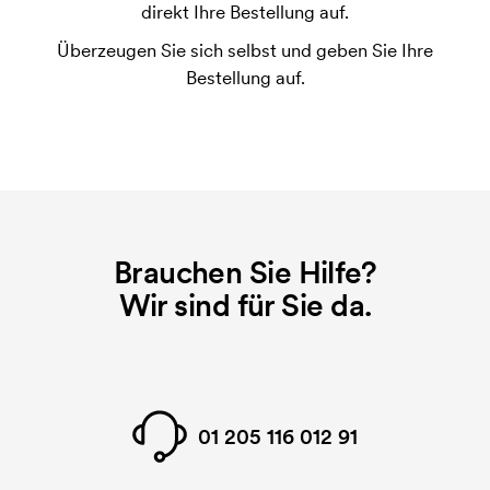
Die Druckschablone ist eine Art Vorlage die beim
direkt Ihre Bestellung auf.
Druckvorgang verwendet wird. Für jede Farbe die
Überzeugen Sie sich selbst und geben Sie Ihre
gedruckt werden soll, wird eine Druckschablone
Bestellung auf.
benötigt. Bei einer widerholten Bestellung entfallen
diese Kosten.
Brauchen Sie Hilfe?
Wir sind für Sie da.
01 205 116 012 91